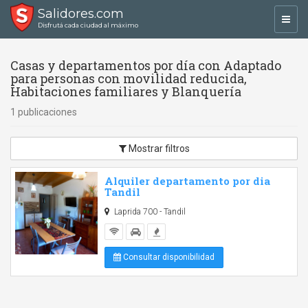
Salidores.com
Toggl
Disfrutá cada ciudad al máximo
navig
Casas y departamentos por día con Adaptado
para personas con movilidad reducida,
Habitaciones familiares y Blanquería
1 publicaciones
Mostrar filtros
Alquiler departamento por dia
Tandil
Laprida 700 - Tandil
Consultar disponibilidad