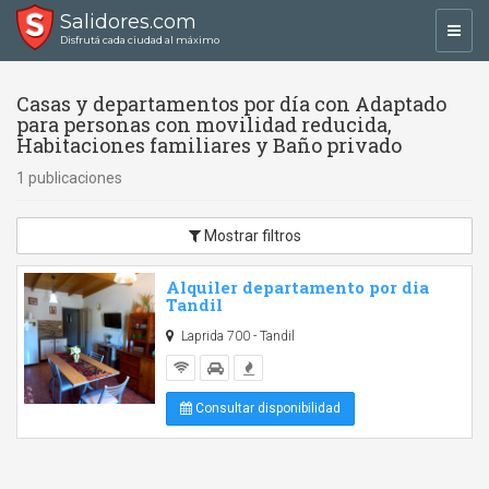
Salidores.com
Toggl
Disfrutá cada ciudad al máximo
navig
Casas y departamentos por día con Adaptado
para personas con movilidad reducida,
Habitaciones familiares y Baño privado
1 publicaciones
Mostrar filtros
Alquiler departamento por dia
Tandil
Laprida 700 - Tandil
Consultar disponibilidad