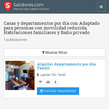
Salidores.com
Toggl
Disfrutá cada ciudad al máximo
navig
Casas y departamentos por día con Adaptado
para personas con movilidad reducida,
Habitaciones familiares y Baño privado
1 publicaciones
Mostrar filtros
Alquiler departamento por dia
Tandil
Laprida 700 - Tandil
Consultar disponibilidad