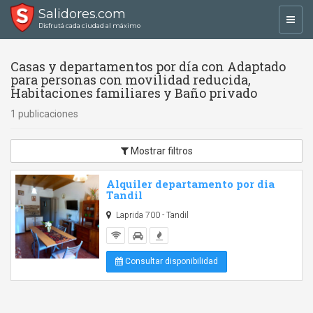
Salidores.com
Toggl
Disfrutá cada ciudad al máximo
navig
Casas y departamentos por día con Adaptado
para personas con movilidad reducida,
Habitaciones familiares y Baño privado
1 publicaciones
Mostrar filtros
Alquiler departamento por dia
Tandil
Laprida 700 - Tandil
Consultar disponibilidad