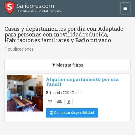
Salidores.com
Toggl
Disfrutá cada ciudad al máximo
navig
Casas y departamentos por día con Adaptado
para personas con movilidad reducida,
Habitaciones familiares y Baño privado
1 publicaciones
Mostrar filtros
Alquiler departamento por dia
Tandil
Laprida 700 - Tandil
Consultar disponibilidad