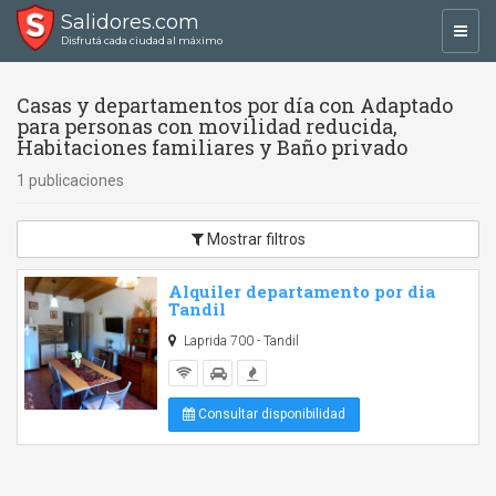
Salidores.com
Toggl
Disfrutá cada ciudad al máximo
navig
Casas y departamentos por día con Adaptado
para personas con movilidad reducida,
Habitaciones familiares y Baño privado
1 publicaciones
Mostrar filtros
Alquiler departamento por dia
Tandil
Laprida 700 - Tandil
Consultar disponibilidad