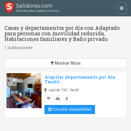
Salidores.com
Toggl
Disfrutá cada ciudad al máximo
navig
Casas y departamentos por día con Adaptado
para personas con movilidad reducida,
Habitaciones familiares y Baño privado
1 publicaciones
Mostrar filtros
Alquiler departamento por dia
Tandil
Laprida 700 - Tandil
Consultar disponibilidad