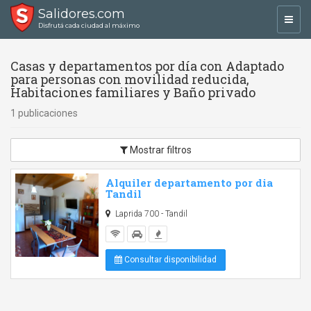
Salidores.com
Toggl
Disfrutá cada ciudad al máximo
navig
Casas y departamentos por día con Adaptado
para personas con movilidad reducida,
Habitaciones familiares y Baño privado
1 publicaciones
Mostrar filtros
Alquiler departamento por dia
Tandil
Laprida 700 - Tandil
Consultar disponibilidad