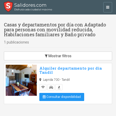
Salidores.com
Toggl
Disfrutá cada ciudad al máximo
navig
Casas y departamentos por día con Adaptado
para personas con movilidad reducida,
Habitaciones familiares y Baño privado
1 publicaciones
Mostrar filtros
Alquiler departamento por dia
Tandil
Laprida 700 - Tandil
Consultar disponibilidad