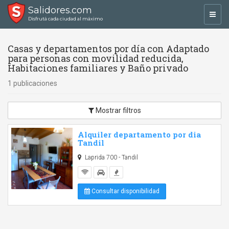
Salidores.com
Toggl
Disfrutá cada ciudad al máximo
navig
Casas y departamentos por día con Adaptado
para personas con movilidad reducida,
Habitaciones familiares y Baño privado
1 publicaciones
Mostrar filtros
Alquiler departamento por dia
Tandil
Laprida 700 - Tandil
Consultar disponibilidad