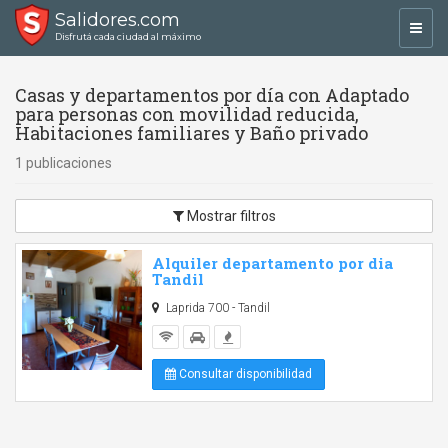
Salidores.com
Toggl
Disfrutá cada ciudad al máximo
navig
Casas y departamentos por día con Adaptado
para personas con movilidad reducida,
Habitaciones familiares y Baño privado
1 publicaciones
Mostrar filtros
Alquiler departamento por dia
Tandil
Laprida 700 - Tandil
Consultar disponibilidad