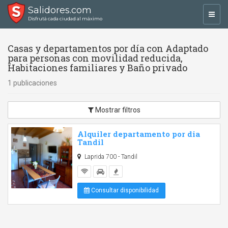
Salidores.com
Toggl
Disfrutá cada ciudad al máximo
navig
Casas y departamentos por día con Adaptado
para personas con movilidad reducida,
Habitaciones familiares y Baño privado
1 publicaciones
Mostrar filtros
Alquiler departamento por dia
Tandil
Laprida 700 - Tandil
Consultar disponibilidad