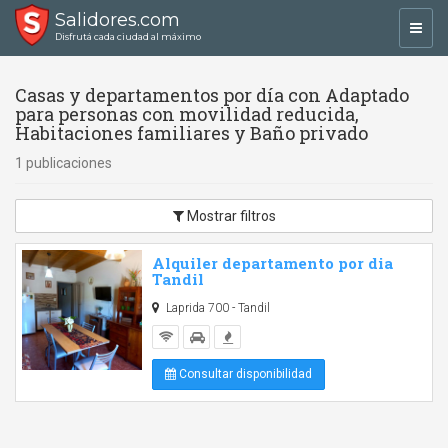
Salidores.com
Toggl
Disfrutá cada ciudad al máximo
navig
Casas y departamentos por día con Adaptado
para personas con movilidad reducida,
Habitaciones familiares y Baño privado
1 publicaciones
Mostrar filtros
Alquiler departamento por dia
Tandil
Laprida 700 - Tandil
Consultar disponibilidad