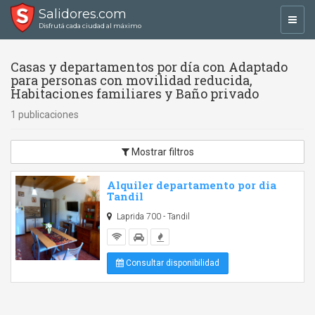
Salidores.com
Toggl
Disfrutá cada ciudad al máximo
navig
Casas y departamentos por día con Adaptado
para personas con movilidad reducida,
Habitaciones familiares y Baño privado
1 publicaciones
Mostrar filtros
Alquiler departamento por dia
Tandil
Laprida 700 - Tandil
Consultar disponibilidad