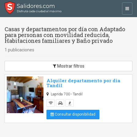
Salidores.com
Toggl
Disfrutá cada ciudad al máximo
navig
Casas y departamentos por día con Adaptado
para personas con movilidad reducida,
Habitaciones familiares y Baño privado
1 publicaciones
Mostrar filtros
Alquiler departamento por dia
Tandil
Laprida 700 - Tandil
Consultar disponibilidad