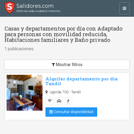
Salidores.com
Toggl
Disfrutá cada ciudad al máximo
navig
Casas y departamentos por día con Adaptado
para personas con movilidad reducida,
Habitaciones familiares y Baño privado
1 publicaciones
Mostrar filtros
Alquiler departamento por dia
Tandil
Laprida 700 - Tandil
Consultar disponibilidad