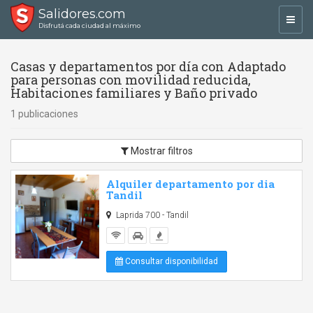
Salidores.com
Toggl
Disfrutá cada ciudad al máximo
navig
Casas y departamentos por día con Adaptado
para personas con movilidad reducida,
Habitaciones familiares y Baño privado
1 publicaciones
Mostrar filtros
Alquiler departamento por dia
Tandil
Laprida 700 - Tandil
Consultar disponibilidad