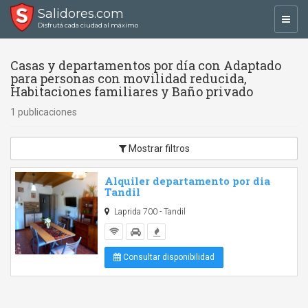
Salidores.com
Toggl
Disfrutá cada ciudad al máximo
navig
Casas y departamentos por día con Adaptado
para personas con movilidad reducida,
Habitaciones familiares y Baño privado
1 publicaciones
Mostrar filtros
Alquiler departamento por dia
Tandil
Laprida 700 - Tandil
Consultar disponibilidad