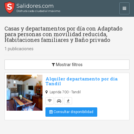
Salidores.com
Toggl
Disfrutá cada ciudad al máximo
navig
Casas y departamentos por día con Adaptado
para personas con movilidad reducida,
Habitaciones familiares y Baño privado
1 publicaciones
Mostrar filtros
Alquiler departamento por dia
Tandil
Laprida 700 - Tandil
Consultar disponibilidad