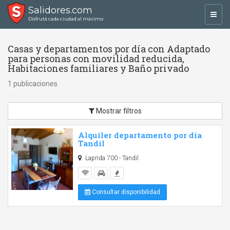
Salidores.com
Toggl
Disfrutá cada ciudad al máximo
navig
Casas y departamentos por día con Adaptado
para personas con movilidad reducida,
Habitaciones familiares y Baño privado
1 publicaciones
Mostrar filtros
Alquiler departamento por dia
Tandil
Laprida 700 - Tandil
Consultar disponibilidad