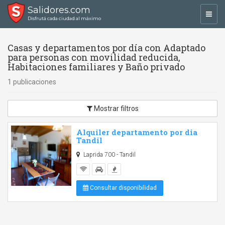
Salidores.com
Toggl
Disfrutá cada ciudad al máximo
navig
Casas y departamentos por día con Adaptado
para personas con movilidad reducida,
Habitaciones familiares y Baño privado
1 publicaciones
Mostrar filtros
Alquiler departamento por dia
Tandil
Laprida 700 - Tandil
Consultar disponibilidad