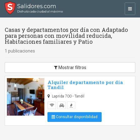
Salidores.com
Toggl
Disfrutá cada ciudad al máximo
navig
Casas y departamentos por día con Adaptado
para personas con movilidad reducida,
Habitaciones familiares y Patio
1 publicaciones
Mostrar filtros
Alquiler departamento por dia
Tandil
Laprida 700 - Tandil
Consultar disponibilidad