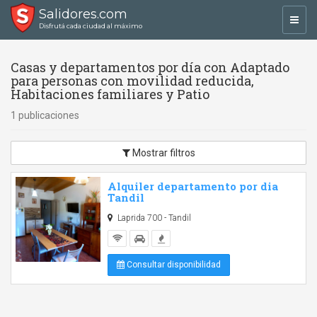
Salidores.com
Toggl
Disfrutá cada ciudad al máximo
navig
Casas y departamentos por día con Adaptado
para personas con movilidad reducida,
Habitaciones familiares y Patio
1 publicaciones
Mostrar filtros
Alquiler departamento por dia
Tandil
Laprida 700 - Tandil
Consultar disponibilidad