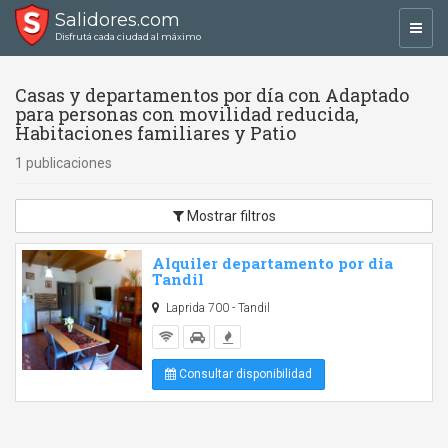
Salidores.com
Toggl
Disfrutá cada ciudad al máximo
navig
Casas y departamentos por día con Adaptado
para personas con movilidad reducida,
Habitaciones familiares y Patio
1 publicaciones
Mostrar filtros
Alquiler departamento por dia
Tandil
Laprida 700 - Tandil
Consultar disponibilidad