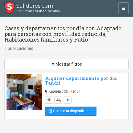
Salidores.com
Toggl
Disfrutá cada ciudad al máximo
navig
Casas y departamentos por día con Adaptado
para personas con movilidad reducida,
Habitaciones familiares y Patio
1 publicaciones
Mostrar filtros
Alquiler departamento por dia
Tandil
Laprida 700 - Tandil
Consultar disponibilidad