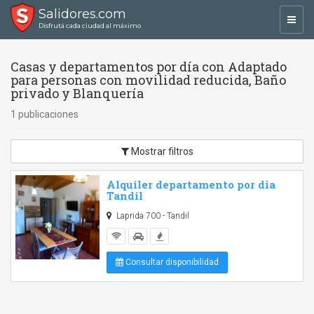
Salidores.com
Toggl
Disfrutá cada ciudad al máximo
navig
Casas y departamentos por día con Adaptado
para personas con movilidad reducida, Baño
privado y Blanquería
1 publicaciones
Mostrar filtros
Alquiler departamento por dia
Tandil
Laprida 700 - Tandil
Consultar disponibilidad