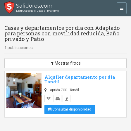
Salidores.com
Toggl
Disfrutá cada ciudad al máximo
navig
Casas y departamentos por día con Adaptado
para personas con movilidad reducida, Baño
privado y Patio
1 publicaciones
Mostrar filtros
Alquiler departamento por dia
Tandil
Laprida 700 - Tandil
Consultar disponibilidad