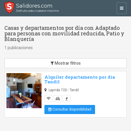
Salidores.com
Toggl
Disfrutá cada ciudad al máximo
navig
Casas y departamentos por día con Adaptado
para personas con movilidad reducida, Patio y
Blanquería
1 publicaciones
Mostrar filtros
Alquiler departamento por dia
Tandil
Laprida 700 - Tandil
Consultar disponibilidad