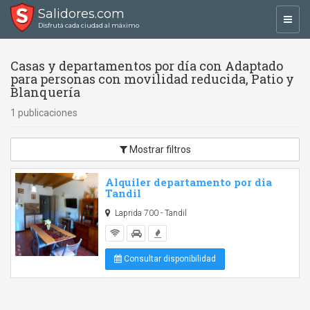
Salidores.com
Toggl
Disfrutá cada ciudad al máximo
navig
Casas y departamentos por día con Adaptado
para personas con movilidad reducida, Patio y
Blanquería
1 publicaciones
Mostrar filtros
Alquiler departamento por dia
Tandil
Laprida 700 - Tandil
Consultar disponibilidad