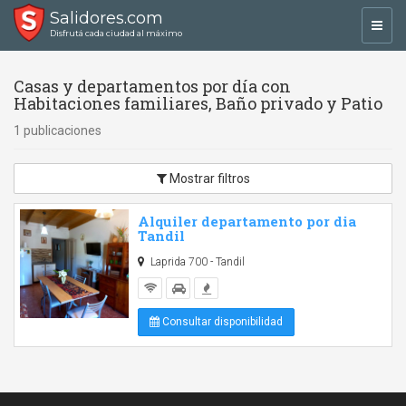
Salidores.com
Toggl
Disfrutá cada ciudad al máximo
navig
Casas y departamentos por día con
Habitaciones familiares, Baño privado y Patio
1 publicaciones
Mostrar filtros
Alquiler departamento por dia
Tandil
Laprida 700 - Tandil
Consultar disponibilidad