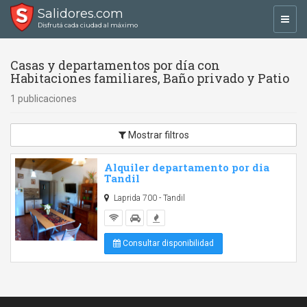
Salidores.com
Toggl
Disfrutá cada ciudad al máximo
navig
Casas y departamentos por día con
Habitaciones familiares, Baño privado y Patio
1 publicaciones
Mostrar filtros
Alquiler departamento por dia
Tandil
Laprida 700 - Tandil
Consultar disponibilidad