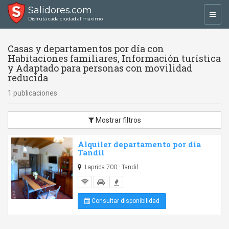
Salidores.com
Toggl
Disfrutá cada ciudad al máximo
navig
Casas y departamentos por día con
Habitaciones familiares, Información turística
y Adaptado para personas con movilidad
reducida
1 publicaciones
Mostrar filtros
Alquiler departamento por dia
Tandil
Laprida 700 - Tandil
Consultar disponibilidad