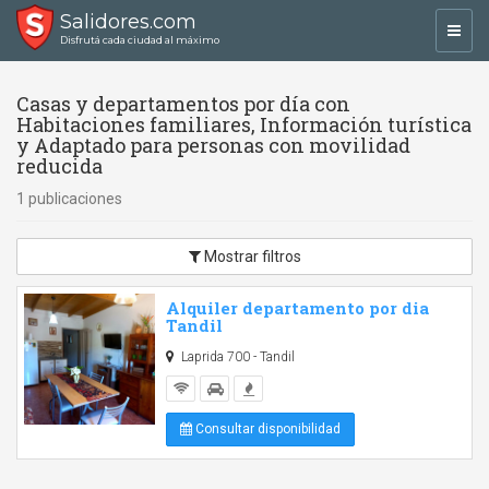
Salidores.com
Toggl
Disfrutá cada ciudad al máximo
navig
Casas y departamentos por día con
Habitaciones familiares, Información turística
y Adaptado para personas con movilidad
reducida
1 publicaciones
Mostrar filtros
Alquiler departamento por dia
Tandil
Laprida 700 - Tandil
Consultar disponibilidad