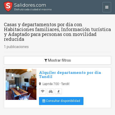
Salidores.com
Toggl
Disfrutá cada ciudad al máximo
navig
Casas y departamentos por día con
Habitaciones familiares, Información turística
y Adaptado para personas con movilidad
reducida
1 publicaciones
Mostrar filtros
Alquiler departamento por dia
Tandil
Laprida 700 - Tandil
Consultar disponibilidad