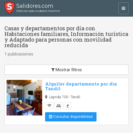
Salidores.com
Toggl
Disfrutá cada ciudad al máximo
navig
Casas y departamentos por día con
Habitaciones familiares, Información turística
y Adaptado para personas con movilidad
reducida
1 publicaciones
Mostrar filtros
Alquiler departamento por dia
Tandil
Laprida 700 - Tandil
Consultar disponibilidad