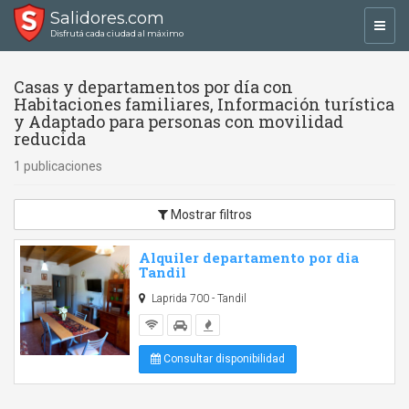
Salidores.com
Toggl
Disfrutá cada ciudad al máximo
navig
Casas y departamentos por día con
Habitaciones familiares, Información turística
y Adaptado para personas con movilidad
reducida
1 publicaciones
Mostrar filtros
Alquiler departamento por dia
Tandil
Laprida 700 - Tandil
Consultar disponibilidad