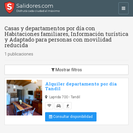
Salidores.com
Toggl
Disfrutá cada ciudad al máximo
navig
Casas y departamentos por día con
Habitaciones familiares, Información turística
y Adaptado para personas con movilidad
reducida
1 publicaciones
Mostrar filtros
Alquiler departamento por dia
Tandil
Laprida 700 - Tandil
Consultar disponibilidad