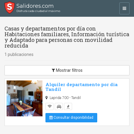
Salidores.com
Toggl
Disfrutá cada ciudad al máximo
navig
Casas y departamentos por día con
Habitaciones familiares, Información turística
y Adaptado para personas con movilidad
reducida
1 publicaciones
Mostrar filtros
Alquiler departamento por dia
Tandil
Laprida 700 - Tandil
Consultar disponibilidad