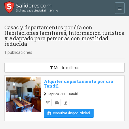
Salidores.com
Toggl
Disfrutá cada ciudad al máximo
navig
Casas y departamentos por día con
Habitaciones familiares, Información turística
y Adaptado para personas con movilidad
reducida
1 publicaciones
Mostrar filtros
Alquiler departamento por dia
Tandil
Laprida 700 - Tandil
Consultar disponibilidad