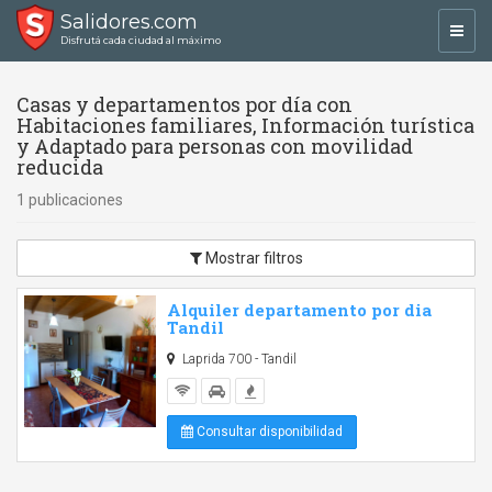
Salidores.com
Toggl
Disfrutá cada ciudad al máximo
navig
Casas y departamentos por día con
Habitaciones familiares, Información turística
y Adaptado para personas con movilidad
reducida
1 publicaciones
Mostrar filtros
Alquiler departamento por dia
Tandil
Laprida 700 - Tandil
Consultar disponibilidad