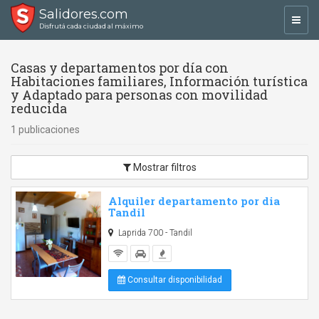
Salidores.com
Toggl
Disfrutá cada ciudad al máximo
navig
Casas y departamentos por día con
Habitaciones familiares, Información turística
y Adaptado para personas con movilidad
reducida
1 publicaciones
Mostrar filtros
Alquiler departamento por dia
Tandil
Laprida 700 - Tandil
Consultar disponibilidad