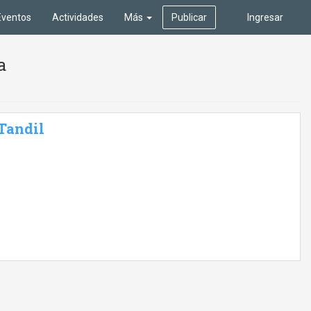
Eventos
Actividades
Más
Publicar
Ingresar
a
 Tandil