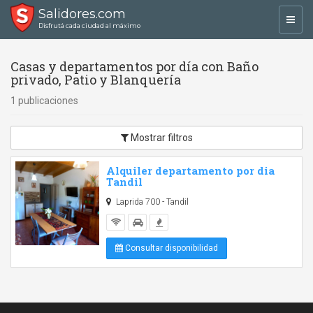
Salidores.com
Toggl
Disfrutá cada ciudad al máximo
navig
Casas y departamentos por día con Baño
privado, Patio y Blanquería
1 publicaciones
Mostrar filtros
Alquiler departamento por dia
Tandil
Laprida 700 - Tandil
Consultar disponibilidad