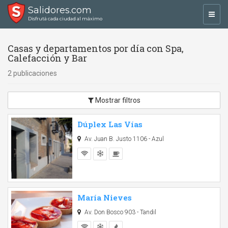
Salidores.com
Toggl
Disfrutá cada ciudad al máximo
navig
Casas y departamentos por día con Spa,
Calefacción y Bar
2 publicaciones
Mostrar filtros
Dúplex Las Vías
Av. Juan B. Justo 1106 - Azul
María Nieves
Av. Don Bosco 903 - Tandil