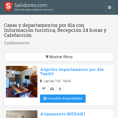
Salidores.com
Toggl
Disfrutá cada ciudad al máximo
navig
Casas y departamentos por día con
Información turística, Recepción 24 horas y
Calefacción
2 publicaciones
Mostrar filtros
Alquiler departamento por dia
Tandil
Laprida 700 - Tandil
Consultar disponibilidad
Alojamiento MERAKI