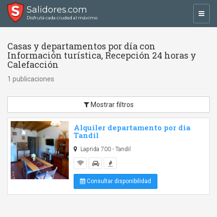
Salidores.com
Toggl
Disfrutá cada ciudad al máximo
navig
Casas y departamentos por día con
Información turística, Recepción 24 horas y
Calefacción
1 publicaciones
Mostrar filtros
Alquiler departamento por dia
Tandil
Laprida 700 - Tandil
Consultar disponibilidad