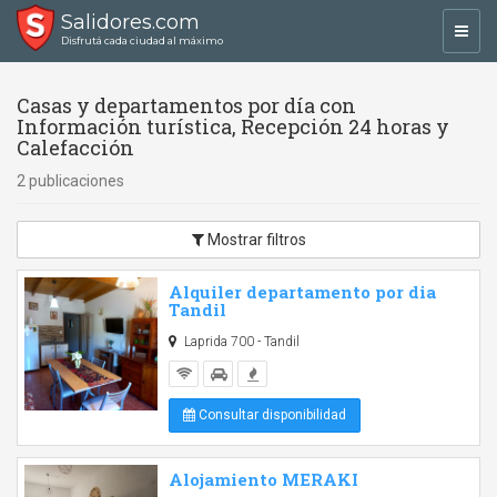
Salidores.com
Toggl
Disfrutá cada ciudad al máximo
navig
Casas y departamentos por día con
Información turística, Recepción 24 horas y
Calefacción
2 publicaciones
Mostrar filtros
Alquiler departamento por dia
Tandil
Laprida 700 - Tandil
Consultar disponibilidad
Alojamiento MERAKI