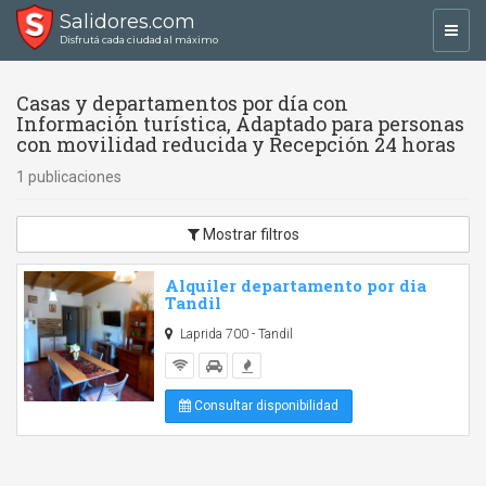
Salidores.com
Toggl
Disfrutá cada ciudad al máximo
navig
Casas y departamentos por día con
Información turística, Adaptado para personas
con movilidad reducida y Recepción 24 horas
1 publicaciones
Mostrar filtros
Alquiler departamento por dia
Tandil
Laprida 700 - Tandil
Consultar disponibilidad