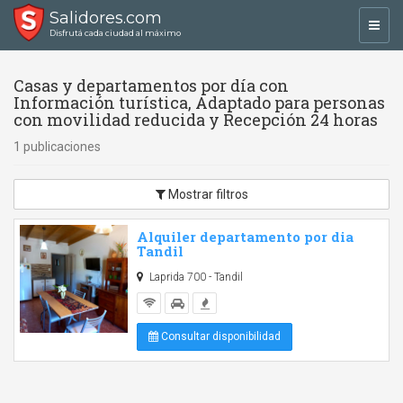
Salidores.com
Toggl
Disfrutá cada ciudad al máximo
navig
Casas y departamentos por día con
Información turística, Adaptado para personas
con movilidad reducida y Recepción 24 horas
1 publicaciones
Mostrar filtros
Alquiler departamento por dia
Tandil
Laprida 700 - Tandil
Consultar disponibilidad