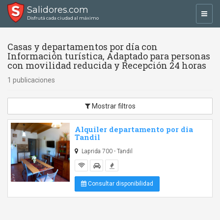
Salidores.com
Toggl
Disfrutá cada ciudad al máximo
navig
Casas y departamentos por día con
Información turística, Adaptado para personas
con movilidad reducida y Recepción 24 horas
1 publicaciones
Mostrar filtros
Alquiler departamento por dia
Tandil
Laprida 700 - Tandil
Consultar disponibilidad